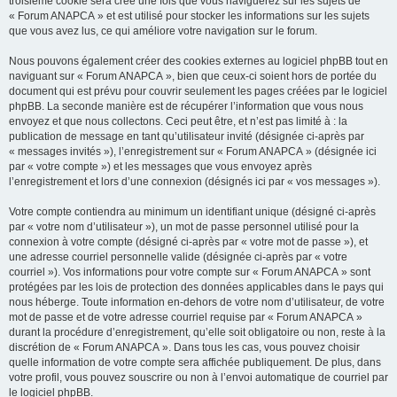
troisième cookie sera créé une fois que vous naviguerez sur les sujets de
« Forum ANAPCA » et est utilisé pour stocker les informations sur les sujets
que vous avez lus, ce qui améliore votre navigation sur le forum.
Nous pouvons également créer des cookies externes au logiciel phpBB tout en
naviguant sur « Forum ANAPCA », bien que ceux-ci soient hors de portée du
document qui est prévu pour couvrir seulement les pages créées par le logiciel
phpBB. La seconde manière est de récupérer l’information que vous nous
envoyez et que nous collectons. Ceci peut être, et n’est pas limité à : la
publication de message en tant qu’utilisateur invité (désignée ci-après par
« messages invités »), l’enregistrement sur « Forum ANAPCA » (désignée ici
par « votre compte ») et les messages que vous envoyez après
l’enregistrement et lors d’une connexion (désignés ici par « vos messages »).
Votre compte contiendra au minimum un identifiant unique (désigné ci-après
par « votre nom d’utilisateur »), un mot de passe personnel utilisé pour la
connexion à votre compte (désigné ci-après par « votre mot de passe »), et
une adresse courriel personnelle valide (désignée ci-après par « votre
courriel »). Vos informations pour votre compte sur « Forum ANAPCA » sont
protégées par les lois de protection des données applicables dans le pays qui
nous héberge. Toute information en-dehors de votre nom d’utilisateur, de votre
mot de passe et de votre adresse courriel requise par « Forum ANAPCA »
durant la procédure d’enregistrement, qu’elle soit obligatoire ou non, reste à la
discrétion de « Forum ANAPCA ». Dans tous les cas, vous pouvez choisir
quelle information de votre compte sera affichée publiquement. De plus, dans
votre profil, vous pouvez souscrire ou non à l’envoi automatique de courriel par
le logiciel phpBB.