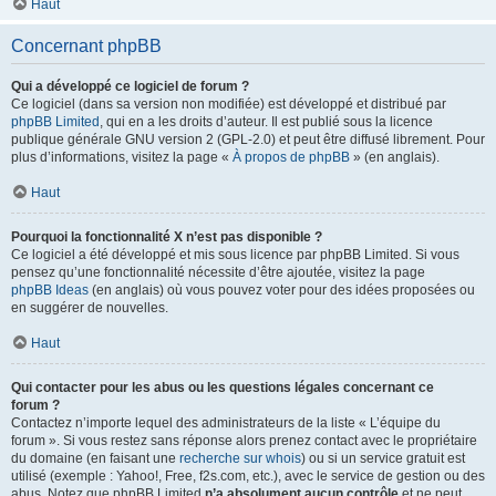
Haut
Concernant phpBB
Qui a développé ce logiciel de forum ?
Ce logiciel (dans sa version non modifiée) est développé et distribué par
phpBB Limited
, qui en a les droits d’auteur. Il est publié sous la licence
publique générale GNU version 2 (GPL-2.0) et peut être diffusé librement. Pour
plus d’informations, visitez la page «
À propos de phpBB
» (en anglais).
Haut
Pourquoi la fonctionnalité X n’est pas disponible ?
Ce logiciel a été développé et mis sous licence par phpBB Limited. Si vous
pensez qu’une fonctionnalité nécessite d’être ajoutée, visitez la page
phpBB Ideas
(en anglais) où vous pouvez voter pour des idées proposées ou
en suggérer de nouvelles.
Haut
Qui contacter pour les abus ou les questions légales concernant ce
forum ?
Contactez n’importe lequel des administrateurs de la liste « L’équipe du
forum ». Si vous restez sans réponse alors prenez contact avec le propriétaire
du domaine (en faisant une
recherche sur whois
) ou si un service gratuit est
utilisé (exemple : Yahoo!, Free, f2s.com, etc.), avec le service de gestion ou des
abus. Notez que phpBB Limited
n’a absolument aucun contrôle
et ne peut