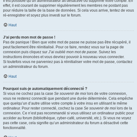
Il est possible qu’un administrateur ait désactivé ou supprimé votre compte. En
effet, il est courant de supprimer régulièrement les membres ne postant pas
pour réduire la taille de la base de données. Si cela vous arrive, tentez de vous
ré-enregistrer et soyez plus investi sur le forum.
Haut
J’ai perdu mon mot de passe !
Pas de panique ! Bien que votre mot de passe ne puisse pas être récupéré, il
peut facilement être réinitialisé. Pour ce faire, rendez vous sur la page de
connexion puis cliquez sur
J’ai oublié mon mot de passe
. Suivez les
instructions énoncées et vous devriez pouvoir à nouveau vous connecter.
Si toutefois vous ne parveniez pas à réinitialiser votre mot de passe, contactez
un administrateur du forum.
Haut
Pourquoi suis-je automatiquement déconnecté ?
Si vous ne cochez pas la case
Se souvenir de moi
lors de votre connexion,
vous ne resterez connecté que pendant une durée déterminée. Cela empêche
que quelqu’un d’autre utilise votre compte à votre insu en utilisant le même
ordinateur. Pour rester connecté, cochez la case
Se souvenir de moi
lors de la
connexion. Ce n’est pas recommandé si vous utilisez un ordinateur public pour
accéder au forum (bibliothèque, cyber-café, université, etc.). Si vous ne voyez
pas cette case, cela signifie qu’un administrateur du forum a désactivé cette
fonctionnalité.